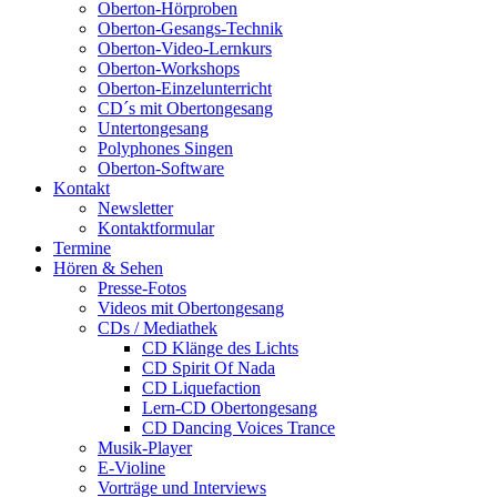
Oberton-Hörproben
Oberton-Gesangs-Technik
Oberton-Video-Lernkurs
Oberton-Workshops
Oberton-Einzelunterricht
CD´s mit Obertongesang
Untertongesang
Polyphones Singen
Oberton-Software
Kontakt
Newsletter
Kontaktformular
Termine
Hören & Sehen
Presse-Fotos
Videos mit Obertongesang
CDs / Mediathek
CD Klänge des Lichts
CD Spirit Of Nada
CD Liquefaction
Lern-CD Obertongesang
CD Dancing Voices Trance
Musik-Player
E-Violine
Vorträge und Interviews