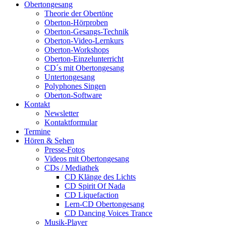
Obertongesang
Theorie der Obertöne
Oberton-Hörproben
Oberton-Gesangs-Technik
Oberton-Video-Lernkurs
Oberton-Workshops
Oberton-Einzelunterricht
CD´s mit Obertongesang
Untertongesang
Polyphones Singen
Oberton-Software
Kontakt
Newsletter
Kontaktformular
Termine
Hören & Sehen
Presse-Fotos
Videos mit Obertongesang
CDs / Mediathek
CD Klänge des Lichts
CD Spirit Of Nada
CD Liquefaction
Lern-CD Obertongesang
CD Dancing Voices Trance
Musik-Player