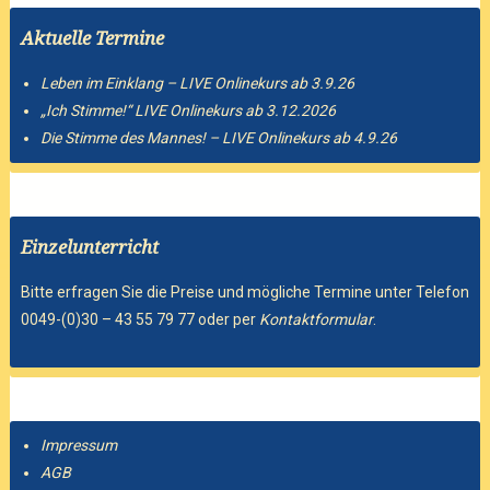
Aktuelle Termine
Leben im Einklang – LIVE Onlinekurs ab 3.9.26
„Ich Stimme!“ LIVE Onlinekurs ab 3.12.2026
Die Stimme des Mannes! – LIVE Onlinekurs ab 4.9.26
Einzelunterricht
Bitte erfragen Sie die Preise und mögliche Termine unter Telefon
0049-(0)30 – 43 55 79 77 oder per
Kontaktformular
.
Impressum
AGB