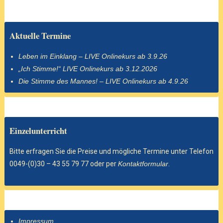
Aktuelle Termine
Leben im Einklang – LIVE Onlinekurs ab 3.9.26
„Ich Stimme!“ LIVE Onlinekurs ab 3.12.2026
Die Stimme des Mannes! – LIVE Onlinekurs ab 4.9.26
Einzelunterricht
Bitte erfragen Sie die Preise und mögliche Termine unter Telefon
0049-(0)30 – 43 55 79 77 oder per
Kontaktformular
.
Impressum