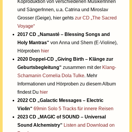
Koproduktion von verschiedenen MusikerInnen
und SängerInnen, u.a. Catrina und Miroslav
Grosser (Geige), hier gehts
zur CD „The Sacred
Voyage“
2017 CD „Namasté – Blessing Songs and
Holy Mantras“
von Anna und Shem (E-Violine),
Hörproben
hier
2020 Doppel-CD „Giving Birth – Klänge zur
Geburtsbegleitung“
zusammen mit der
Klang-
Schamanin Cornelia Dola Tulke
. Mehr
Informationen und Hörproben zu diesem Album
findest Du
hier
2022 CD „Galactic Messages – Electric
Violin“
69min Solo 5 Tracks für innere Reisen
2023 CD „MAGIC of SOUND – Universal
Sound Alchemistry“
Listen and Download on