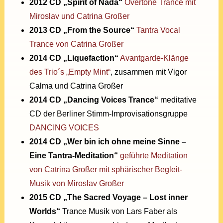
2012 CD „Spirit of Nada“
Overtone Trance mit
Miroslav und Catrina Großer
2013 CD „From the Source“
Tantra Vocal
Trance von Catrina Großer
2014 CD „Liquefaction“
Avantgarde-Klänge
des Trio´s „Empty Mint“
, zusammen mit Vigor
Calma und Catrina Großer
2014 CD „Dancing Voices Trance“
meditative
CD der Berliner Stimm-Improvisationsgruppe
DANCING VOICES
2014 CD „Wer bin ich ohne meine Sinne –
Eine Tantra-Meditation“
geführte Meditation
von Catrina Großer mit sphärischer Begleit-
Musik von Miroslav Großer
2015 CD „The Sacred Voyage – Lost inner
Worlds“
Trance Musik von Lars Faber als