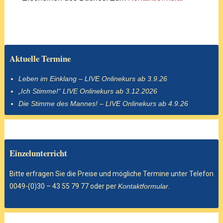
Aktuelle Termine
Leben im Einklang – LIVE Onlinekurs ab 3.9.26
„Ich Stimme!“ LIVE Onlinekurs ab 3.12.2026
Die Stimme des Mannes! – LIVE Onlinekurs ab 4.9.26
Einzelunterricht
Bitte erfragen Sie die Preise und mögliche Termine unter Telefon
0049-(0)30 – 43 55 79 77 oder per
Kontaktformular
.