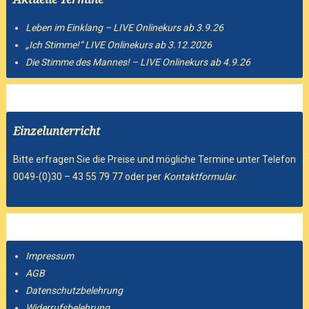
Leben im Einklang – LIVE Onlinekurs ab 3.9.26
„Ich Stimme!“ LIVE Onlinekurs ab 3.12.2026
Die Stimme des Mannes! – LIVE Onlinekurs ab 4.9.26
Einzelunterricht
Bitte erfragen Sie die Preise und mögliche Termine unter Telefon
0049-(0)30 – 43 55 79 77 oder per
Kontaktformular
.
Impressum
AGB
Datenschutzbelehrung
Widerrufsbelehrung