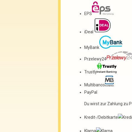
EPS
iDeal
MyBank
Przelewy24
Trustly
Multibanco
PayPal
Du wirst zur Zahlung zu P
Kredit-/Debitkarte
Klarna