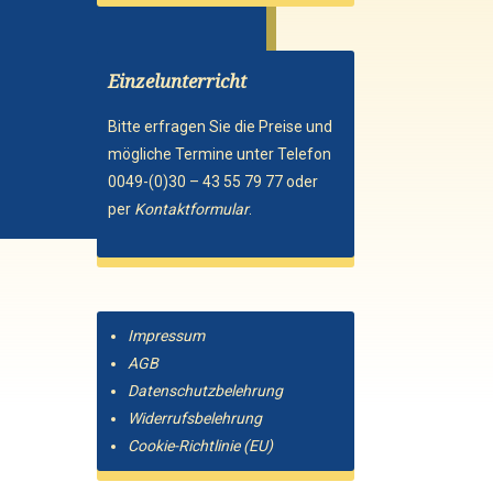
Einzelunterricht
Bitte erfragen Sie die Preise und
mögliche Termine unter Telefon
0049-(0)30 – 43 55 79 77 oder
per
Kontaktformular
.
Impressum
AGB
Datenschutzbelehrung
Widerrufsbelehrung
Cookie-Richtlinie (EU)