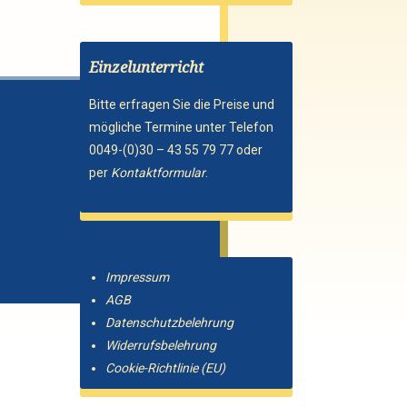
Einzelunterricht
Bitte erfragen Sie die Preise und
mögliche Termine unter Telefon
0049-(0)30 – 43 55 79 77 oder
per
Kontaktformular
.
Impressum
AGB
Datenschutzbelehrung
Widerrufsbelehrung
Cookie-Richtlinie (EU)