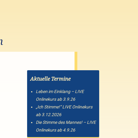
n
Aktuelle Termine
Leben im Einklang – LIVE
Onlinekurs ab 3.9.26
„Ich Stimme!“ LIVE Onlinekurs
ab 3.12.2026
Die Stimme des Mannes! – LIVE
Onlinekurs ab 4.9.26