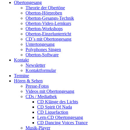
Obertongesang
Theorie der Obertöne
Oberton-Hörproben
Oberton-Gesangs-Technik
Oberton-Video-Lernkurs
Oberton-Workshops
Oberton-Einzelunterricht
CD´s mit Obertongesang
Untertongesang
Polyphones Singen
Oberton-Software
Kontakt
Newsletter
Kontaktformular
Termine
Hören & Sehen
Presse-Fotos
Videos mit Obertongesang
CDs / Mediathek
CD Klänge des Lichts
CD Spirit Of Nada
CD Liquefaction
Lern-CD Obertongesang
CD Dancing Voices Trance
Musik-Player