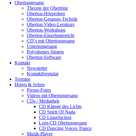
Obertongesang
Theorie der Obertöne
Oberton-Hörproben
Oberton-Gesangs-Technik
Oberton-Video-Lernkurs
Oberton-Workshops
Oberton-Einzelunterricht
CD´s mit Obertongesang
Untertongesang
Polyphones Singen
Oberton-Software
Kontakt
Newsletter
Kontaktformular
Termine
Hören & Sehen
Presse-Fotos
Videos mit Obertongesang
CDs / Mediathek
CD Klänge des Lichts
CD Spirit Of Nada
CD Liquefaction
Lern-CD Obertongesang
CD Dancing Voices Trance
Musik-Player