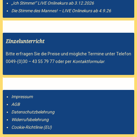
„Ich Stimme!“ LIVE Onlinekurs ab 3.12.2026
Die Stimme des Mannes! – LIVE Onlinekurs ab 4.9.26
Einzelunterricht
Bitte erfragen Sie die Preise und mögliche Termine unter Telefon
0049-(0)30 – 43 55 79 77 oder per
Kontaktformular
.
Impressum
AGB
Datenschutzbelehrung
Widerrufsbelehrung
Cookie-Richtlinie (EU)