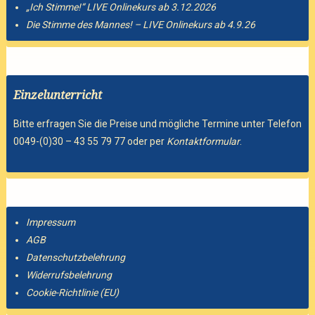
„Ich Stimme!“ LIVE Onlinekurs ab 3.12.2026
Die Stimme des Mannes! – LIVE Onlinekurs ab 4.9.26
Einzelunterricht
Bitte erfragen Sie die Preise und mögliche Termine unter Telefon
0049-(0)30 – 43 55 79 77 oder per
Kontaktformular
.
Impressum
AGB
Datenschutzbelehrung
Widerrufsbelehrung
Cookie-Richtlinie (EU)