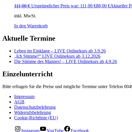
111,00
€
Ursprünglicher Preis war: 111,00 €
88,00
€
Aktueller Pr
inkl. MwSt.
In den Warenkorb
Aktuelle Termine
Leben im Einklang – LIVE Onlinekurs ab 3.9.26
„Ich Stimme!“ LIVE Onlinekurs ab 3.12.2026
Die Stimme des Mannes! – LIVE Onlinekurs ab 4.9.26
Einzelunterricht
Bitte erfragen Sie die Preise und mögliche Termine unter Telefon 00
Impressum
AGB
Datenschutzbelehrung
Widerrufsbelehrung
Cookie-Richtlinie (EU)
Instagram
YouTube
Facebook