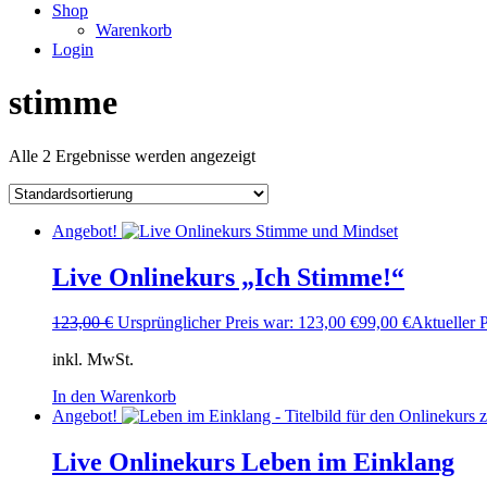
Shop
Warenkorb
Login
stimme
Alle 2 Ergebnisse werden angezeigt
Angebot!
Live Onlinekurs „Ich Stimme!“
123,00
€
Ursprünglicher Preis war: 123,00 €
99,00
€
Aktueller P
inkl. MwSt.
In den Warenkorb
Angebot!
Live Onlinekurs Leben im Einklang