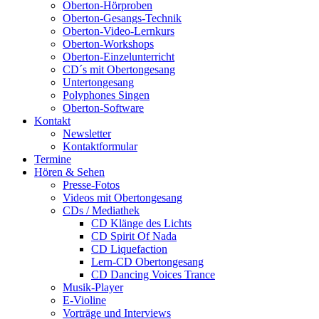
Oberton-Hörproben
Oberton-Gesangs-Technik
Oberton-Video-Lernkurs
Oberton-Workshops
Oberton-Einzelunterricht
CD´s mit Obertongesang
Untertongesang
Polyphones Singen
Oberton-Software
Kontakt
Newsletter
Kontaktformular
Termine
Hören & Sehen
Presse-Fotos
Videos mit Obertongesang
CDs / Mediathek
CD Klänge des Lichts
CD Spirit Of Nada
CD Liquefaction
Lern-CD Obertongesang
CD Dancing Voices Trance
Musik-Player
E-Violine
Vorträge und Interviews