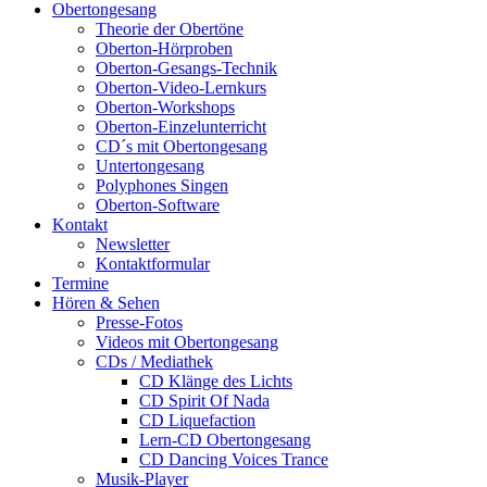
Obertongesang
Theorie der Obertöne
Oberton-Hörproben
Oberton-Gesangs-Technik
Oberton-Video-Lernkurs
Oberton-Workshops
Oberton-Einzelunterricht
CD´s mit Obertongesang
Untertongesang
Polyphones Singen
Oberton-Software
Kontakt
Newsletter
Kontaktformular
Termine
Hören & Sehen
Presse-Fotos
Videos mit Obertongesang
CDs / Mediathek
CD Klänge des Lichts
CD Spirit Of Nada
CD Liquefaction
Lern-CD Obertongesang
CD Dancing Voices Trance
Musik-Player