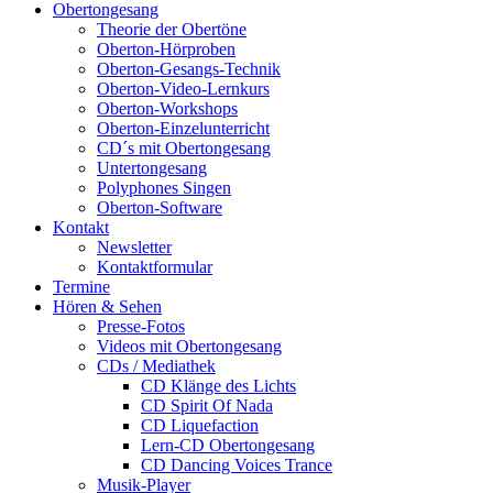
Obertongesang
Theorie der Obertöne
Oberton-Hörproben
Oberton-Gesangs-Technik
Oberton-Video-Lernkurs
Oberton-Workshops
Oberton-Einzelunterricht
CD´s mit Obertongesang
Untertongesang
Polyphones Singen
Oberton-Software
Kontakt
Newsletter
Kontaktformular
Termine
Hören & Sehen
Presse-Fotos
Videos mit Obertongesang
CDs / Mediathek
CD Klänge des Lichts
CD Spirit Of Nada
CD Liquefaction
Lern-CD Obertongesang
CD Dancing Voices Trance
Musik-Player