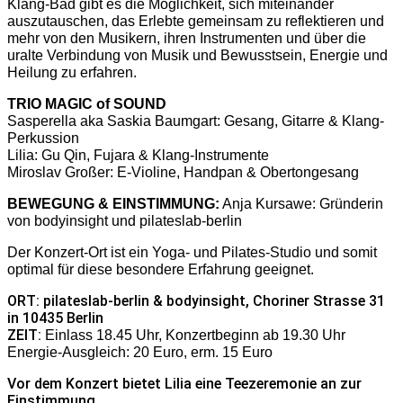
Klang-Bad gibt es die Möglichkeit, sich miteinander
auszutauschen, das Erlebte gemeinsam zu reflektieren und
mehr von den Musikern, ihren Instrumenten und über die
uralte Verbindung von Musik und Bewusstsein, Energie und
Heilung zu erfahren.
TRIO MAGIC of SOUND
Sasperella aka Saskia Baumgart: Gesang, Gitarre & Klang-
Perkussion
Lilia: Gu Qin, Fujara & Klang-Instrumente
Miroslav Großer: E-Violine, Handpan & Obertongesang
BEWEGUNG & EINSTIMMUNG:
Anja Kursawe: Gründerin
von bodyinsight und pilateslab-berlin
Der Konzert-Ort ist ein Yoga- und Pilates-Studio und somit
optimal für diese besondere Erfahrung geeignet.
ORT: pilateslab-berlin & bodyinsight, Choriner Strasse 31
in 10435 Berlin
ZEIT:
Einlass 18.45 Uhr, Konzertbeginn ab 19.30 Uhr
Energie-Ausgleich: 20 Euro, erm. 15 Euro
Vor dem Konzert bietet Lilia eine Teezeremonie an zur
Einstimmung