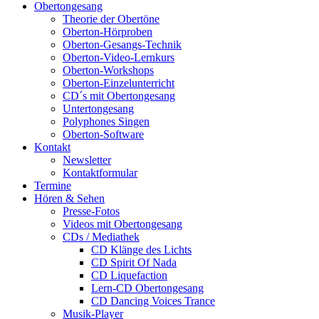
Obertongesang
Theorie der Obertöne
Oberton-Hörproben
Oberton-Gesangs-Technik
Oberton-Video-Lernkurs
Oberton-Workshops
Oberton-Einzelunterricht
CD´s mit Obertongesang
Untertongesang
Polyphones Singen
Oberton-Software
Kontakt
Newsletter
Kontaktformular
Termine
Hören & Sehen
Presse-Fotos
Videos mit Obertongesang
CDs / Mediathek
CD Klänge des Lichts
CD Spirit Of Nada
CD Liquefaction
Lern-CD Obertongesang
CD Dancing Voices Trance
Musik-Player