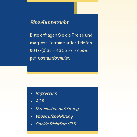
Einzelunterricht
Bitte erfragen Sie die Preise und
mögliche Termine unter Telefon
0049-(0)30 – 43 55 79 77 oder
per
Kontaktformular
.
Impressum
AGB
Datenschutzbelehrung
Widerrufsbelehrung
Cookie-Richtlinie (EU)