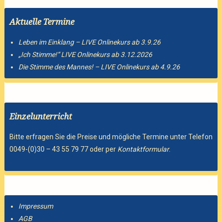
Aktuelle Termine
Leben im Einklang – LIVE Onlinekurs ab 3.9.26
„Ich Stimme!“ LIVE Onlinekurs ab 3.12.2026
Die Stimme des Mannes! – LIVE Onlinekurs ab 4.9.26
Einzelunterricht
Bitte erfragen Sie die Preise und mögliche Termine unter Telefon
0049-(0)30 – 43 55 79 77 oder per
Kontaktformular
.
Impressum
AGB