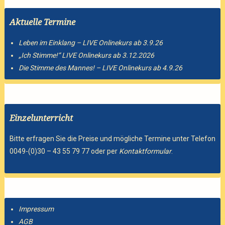
Aktuelle Termine
Leben im Einklang – LIVE Onlinekurs ab 3.9.26
„Ich Stimme!“ LIVE Onlinekurs ab 3.12.2026
Die Stimme des Mannes! – LIVE Onlinekurs ab 4.9.26
Einzelunterricht
Bitte erfragen Sie die Preise und mögliche Termine unter Telefon
0049-(0)30 – 43 55 79 77 oder per
Kontaktformular
.
Impressum
AGB