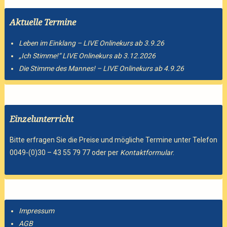
Aktuelle Termine
Leben im Einklang – LIVE Onlinekurs ab 3.9.26
„Ich Stimme!“ LIVE Onlinekurs ab 3.12.2026
Die Stimme des Mannes! – LIVE Onlinekurs ab 4.9.26
Einzelunterricht
Bitte erfragen Sie die Preise und mögliche Termine unter Telefon
0049-(0)30 – 43 55 79 77 oder per
Kontaktformular
.
Impressum
AGB