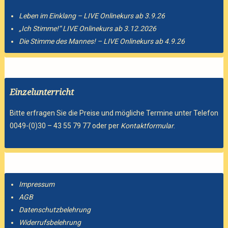
Leben im Einklang – LIVE Onlinekurs ab 3.9.26
„Ich Stimme!“ LIVE Onlinekurs ab 3.12.2026
Die Stimme des Mannes! – LIVE Onlinekurs ab 4.9.26
Einzelunterricht
Bitte erfragen Sie die Preise und mögliche Termine unter Telefon
0049-(0)30 – 43 55 79 77 oder per
Kontaktformular
.
Impressum
AGB
Datenschutzbelehrung
Widerrufsbelehrung