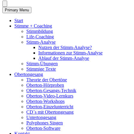
Primary Menu
Start
Stimme + Coaching
Stimmbildung
Life-Coaching
Stimm-Analyse
Nutzen der Stimm-Analyse?
Informationen zur Stimm-Analyse
Ablauf der Stimm-Analyse
Stimm-Übungen
Stimmige Texte
Obertongesang
Theorie der Obertöne
Oberton-Hörproben
Oberton-Gesangs-Technik
Oberton-Video-Lernkurs
Oberton-Workshops
Oberton-Einzelunterricht
CD´s mit Obertongesang
Untertongesang
Polyphones Singen
Oberton-Software
Kontakt