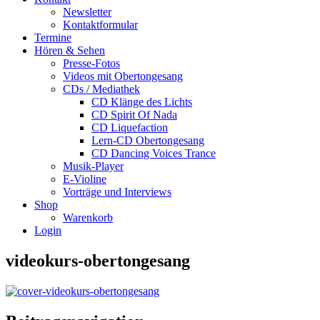
Newsletter
Kontaktformular
Termine
Hören & Sehen
Presse-Fotos
Videos mit Obertongesang
CDs / Mediathek
CD Klänge des Lichts
CD Spirit Of Nada
CD Liquefaction
Lern-CD Obertongesang
CD Dancing Voices Trance
Musik-Player
E-Violine
Vorträge und Interviews
Shop
Warenkorb
Login
videokurs-obertongesang