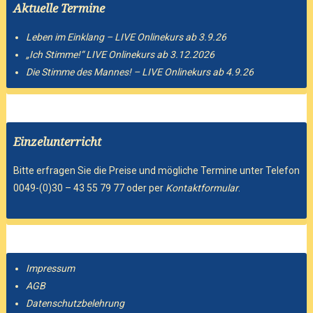
Aktuelle Termine
Leben im Einklang – LIVE Onlinekurs ab 3.9.26
„Ich Stimme!“ LIVE Onlinekurs ab 3.12.2026
Die Stimme des Mannes! – LIVE Onlinekurs ab 4.9.26
Einzelunterricht
Bitte erfragen Sie die Preise und mögliche Termine unter Telefon
0049-(0)30 – 43 55 79 77 oder per
Kontaktformular
.
Impressum
AGB
Datenschutzbelehrung