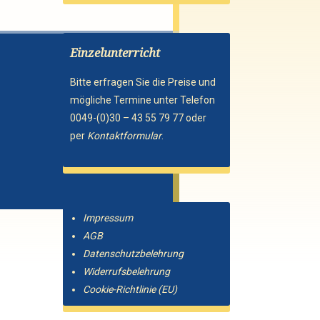
Einzelunterricht
Bitte erfragen Sie die Preise und
mögliche Termine unter Telefon
0049-(0)30 – 43 55 79 77 oder
per
Kontaktformular
.
Impressum
AGB
Datenschutzbelehrung
Widerrufsbelehrung
Cookie-Richtlinie (EU)