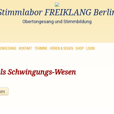
Stimmlabor FREIKLANG Berli
Obertongesang und Stimmbildung
TONGESANG
KONTAKT
TERMINE
HÖREN & SEHEN
SHOP
LOGIN
als Schwingungs-Wesen
cht