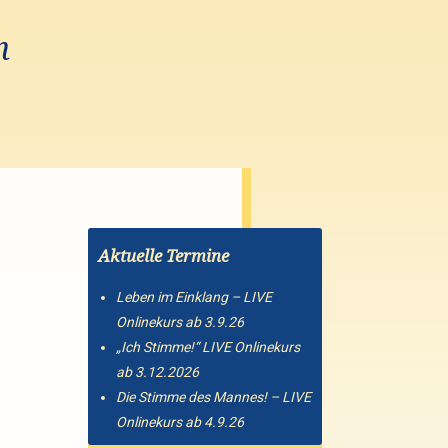
n
Aktuelle Termine
Leben im Einklang – LIVE
Onlinekurs ab 3.9.26
„Ich Stimme!“ LIVE Onlinekurs
ab 3.12.2026
Die Stimme des Mannes! – LIVE
Onlinekurs ab 4.9.26