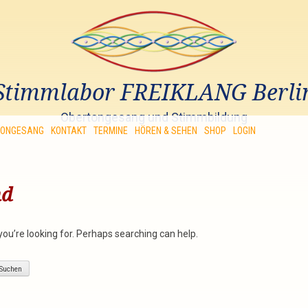
Stimmlabor FREIKLANG Berli
Obertongesang und Stimmbildung
TONGESANG
KONTAKT
TERMINE
HÖREN & SEHEN
SHOP
LOGIN
nd
you’re looking for. Perhaps searching can help.