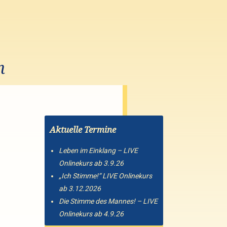
n
Aktuelle Termine
Leben im Einklang – LIVE
Onlinekurs ab 3.9.26
„Ich Stimme!“ LIVE Onlinekurs
ab 3.12.2026
Die Stimme des Mannes! – LIVE
Onlinekurs ab 4.9.26