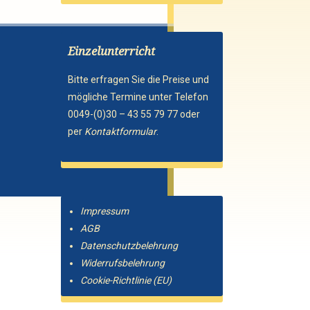
Einzelunterricht
Bitte erfragen Sie die Preise und
mögliche Termine unter Telefon
0049-(0)30 – 43 55 79 77 oder
per
Kontaktformular
.
Impressum
AGB
Datenschutzbelehrung
Widerrufsbelehrung
Cookie-Richtlinie (EU)