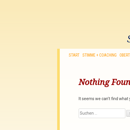
START
STIMME + COACHING
OBER
Nothing Fou
It seems we can’t find what 