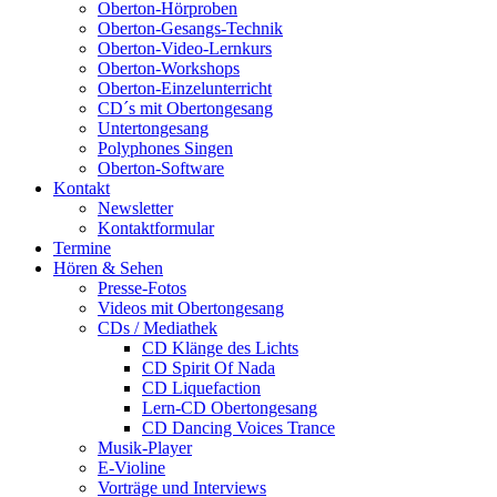
Oberton-Hörproben
Oberton-Gesangs-Technik
Oberton-Video-Lernkurs
Oberton-Workshops
Oberton-Einzelunterricht
CD´s mit Obertongesang
Untertongesang
Polyphones Singen
Oberton-Software
Kontakt
Newsletter
Kontaktformular
Termine
Hören & Sehen
Presse-Fotos
Videos mit Obertongesang
CDs / Mediathek
CD Klänge des Lichts
CD Spirit Of Nada
CD Liquefaction
Lern-CD Obertongesang
CD Dancing Voices Trance
Musik-Player
E-Violine
Vorträge und Interviews