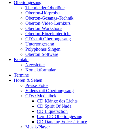
Obertongesang
Theorie der Obertöne
Oberton-Hörproben
Oberton-Gesangs-Technik
Oberton-Video-Lernkurs
Oberton-Workshops
Oberton-Einzelunterricht
CD´s mit Obertongesang
Untertongesang
Polyphones Singen
Oberton-Software
Kontakt
Newsletter
Kontaktformular
Termine
Hören & Sehen
Presse-Fotos
Videos mit Obertongesang
CDs / Mediathek
CD Klänge des Lichts
CD Spirit Of Nada
CD Liquefaction
Lern-CD Obertongesang
CD Dancing Voices Trance
Musik-Player