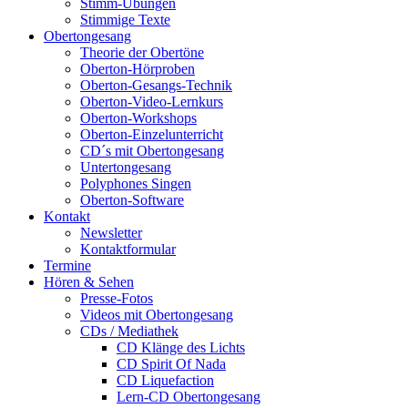
Stimm-Übungen
Stimmige Texte
Obertongesang
Theorie der Obertöne
Oberton-Hörproben
Oberton-Gesangs-Technik
Oberton-Video-Lernkurs
Oberton-Workshops
Oberton-Einzelunterricht
CD´s mit Obertongesang
Untertongesang
Polyphones Singen
Oberton-Software
Kontakt
Newsletter
Kontaktformular
Termine
Hören & Sehen
Presse-Fotos
Videos mit Obertongesang
CDs / Mediathek
CD Klänge des Lichts
CD Spirit Of Nada
CD Liquefaction
Lern-CD Obertongesang