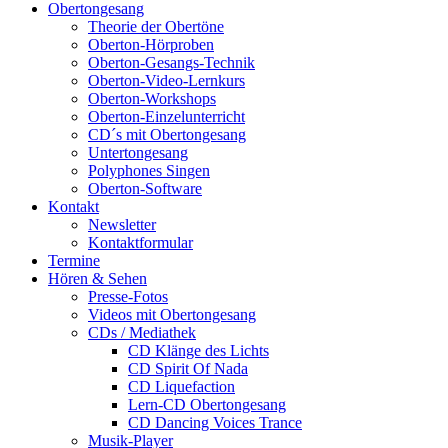
Obertongesang
Theorie der Obertöne
Oberton-Hörproben
Oberton-Gesangs-Technik
Oberton-Video-Lernkurs
Oberton-Workshops
Oberton-Einzelunterricht
CD´s mit Obertongesang
Untertongesang
Polyphones Singen
Oberton-Software
Kontakt
Newsletter
Kontaktformular
Termine
Hören & Sehen
Presse-Fotos
Videos mit Obertongesang
CDs / Mediathek
CD Klänge des Lichts
CD Spirit Of Nada
CD Liquefaction
Lern-CD Obertongesang
CD Dancing Voices Trance
Musik-Player