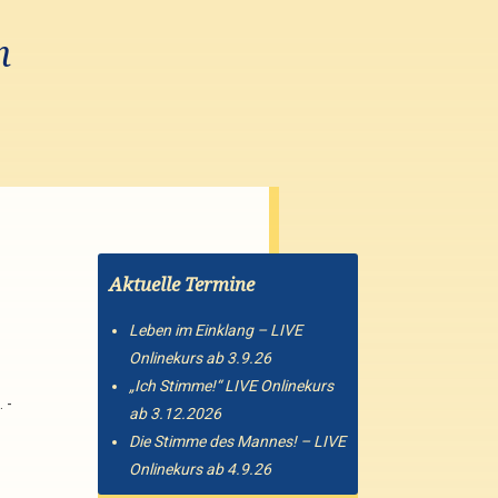
n
Aktuelle Termine
Leben im Einklang – LIVE
Onlinekurs ab 3.9.26
„Ich Stimme!“ LIVE Onlinekurs
 -
ab 3.12.2026
Die Stimme des Mannes! – LIVE
Onlinekurs ab 4.9.26