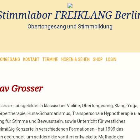
Stimmlabor FREIKLANG Berli
Obertongesang und Stimmbildung
TONGESANG
KONTAKT
TERMINE
HÖREN & SEHEN
SHOP
LOGIN
av Grosser
ichshain - ausgebildet in klassischer Violine, Obertongesang, Klang-Yoga,
örpertherapie, Huna-Schamanismus, Transpersonale Hypnotherapie u.a.
ng für Stimme und Bewusstsein, sowie Unterricht für westliches
gelmäßig Konzerte in verschiedenen Formationen - hat 1999 das
n gegründet, um seitdem die von ihm entwickelte Methode der