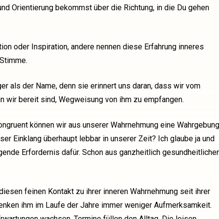
nd Orientierung bekommst über die Richtung, in die Du gehen
ion oder Inspiration, andere nennen diese Erfahrung inneres
 Stimme.
ger als der Name, denn sie erinnert uns daran, dass wir vom
nn wir bereit sind, Wegweisung von ihm zu empfangen.
 kongruent können wir aus unserer Wahrnehmung eine Wahrgebun
eser Einklang überhaupt lebbar in unserer Zeit? Ich glaube ja und
gende Erfordernis dafür. Schon aus ganzheitlich gesundheitliche
iesen feinen Kontakt zu ihrer inneren Wahrnehmung seit ihrer
chenken ihm im Laufe der Jahre immer weniger Aufmerksamkeit.
Erwartungen wachsen. Termine füllen den Alltag. Die leisen