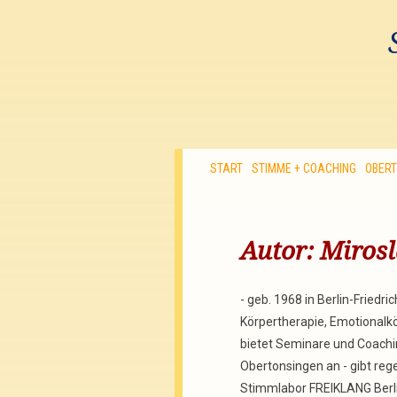
START
STIMME + COACHING
OBER
Autor:
Mirosl
- geb. 1968 in Berlin-Friedr
Körpertherapie, Emotionalk
bietet Seminare und Coachi
Obertonsingen an - gibt re
Stimmlabor FREIKLANG Berli